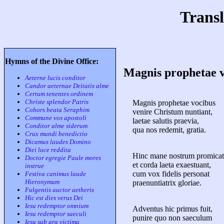
Transl
Hymns of the Divine Office:
Magnis prophetae 
Aeterne lucis conditor
Candor aeternae Deitatis alme
Certum tenentes ordinem
Christe splendor Patris
Magnis prophetae vocibus
Cohors beata Seraphim
venire Christum nuntiant,
Commune vos apostoli
laetae salutis praevia,
Conditor alme siderum
qua nos redemit, gratia.
Crux mundi benedictio
Dicamus laudes Domino
Diei luce reddita
Hinc mane nostrum promicat
Doctor egregie Paule mores
et corda laeta exaestuant,
instrue
cum vox fidelis personat
Festiva canimus laude
Hieronymum
praenuntiatrix gloriae.
Fulgentis auctor aetheris
Hic est dies verus Dei
Iesu redemptor omnium
Adventus hic primus fuit,
Iesu redemptor saeculi
punire quo non saeculum
Iesu sub ara victima