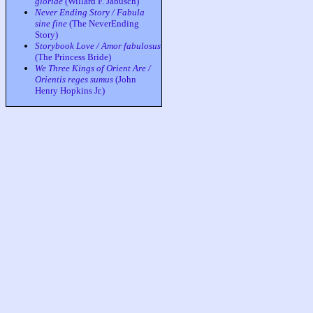
gloriae
(Willard F. Jabusch)
Never Ending Story / Fabula
sine fine
(The NeverEnding
Story)
Storybook Love / Amor fabulosus
(The Princess Bride)
We Three Kings of Orient Are /
Orientis reges sumus
(John
Henry Hopkins Jr.)