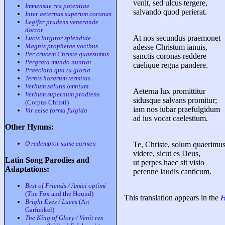
venit, sed ulcus tergere,
Immensae rex potentiae
salvando quod perierat.
Inter aeternas superum coronas
Legifer prudens venerande
doctor
At nos secundus praemonet
Lucis largitor splendide
Magnis prophetae vocibus
adesse Christum ianuis,
Per crucem Christe quaesumus
sanctis coronas reddere
Pergrata mundo nuntiat
caelique regna pandere.
Praeclara qua tu gloria
Ternis horarum terminis
Verbum salutis omnium
Aeterna lux promittitur
Verbum supernum prodiens
sidusque salvans promitur;
(Corpus Christi)
iam nos iubar praefulgidum
Vir celse forma fulgida
ad ius vocat caelestium.
Other Hymns:
O redemptor sume carmen
Te, Christe, solum quaerimu
videre, sicut es Deus,
Latin Song Parodies and
ut perpes haec sit visio
Adaptations:
perenne laudis canticum.
Best of Friends / Amici optimi
(The Fox and the Hound)
This translation appears in the
H
Bright Eyes / Luces
(Art
Garfunkel)
The King of Glory / Venit rex