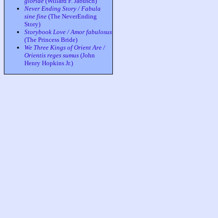
gloriae
(Willard F. Jabusch)
Never Ending Story / Fabula
sine fine
(The NeverEnding
Story)
Storybook Love / Amor fabulosus
(The Princess Bride)
We Three Kings of Orient Are /
Orientis reges sumus
(John
Henry Hopkins Jr.)