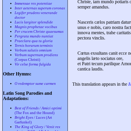
Christe, iam mundo potiaris 
Immensae rex potentiae
semper amandus.
Inter aeternas superum coronas
Legifer prudens venerande
doctor
Nasceris cælos patriam datur
Lucis largitor splendide
Magnis prophetae vocibus
unus e nobis, caro nostra fact
Per crucem Christe quaesumus
innova mentes, trahe caritatis
Pergrata mundo nuntiat
pectora vinclis.
Praeclara qua tu gloria
Ternis horarum terminis
Verbum salutis omnium
Cœtus exsultans canit ecce no
Verbum supernum prodiens
angelis læto sociatus ore,
(Corpus Christi)
et Patri tecum parilique Amor
Vir celse forma fulgida
cantica laudis.
Other Hymns:
O redemptor sume carmen
This translation appears in the
H
Latin Song Parodies and
Adaptations:
Best of Friends / Amici optimi
(The Fox and the Hound)
Bright Eyes / Luces
(Art
Garfunkel)
The King of Glory / Venit rex