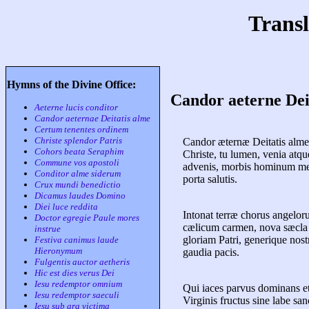
Transl
Hymns of the Divine Office:
Candor aeterne Dei
Aeterne lucis conditor
Candor aeternae Deitatis alme
Certum tenentes ordinem
Christe splendor Patris
Candor æternæ Deitatis alme
Cohors beata Seraphim
Christe, tu lumen, venia atqu
Commune vos apostoli
advenis, morbis hominum me
Conditor alme siderum
porta salutis.
Crux mundi benedictio
Dicamus laudes Domino
Diei luce reddita
Intonat terræ chorus angelo
Doctor egregie Paule mores
cælicum carmen, nova sæcla 
instrue
gloriam Patri, generique nost
Festiva canimus laude
Hieronymum
gaudia pacis.
Fulgentis auctor aetheris
Hic est dies verus Dei
Iesu redemptor omnium
Qui iaces parvus dominans et
Iesu redemptor saeculi
Virginis fructus sine labe san
Iesu sub ara victima